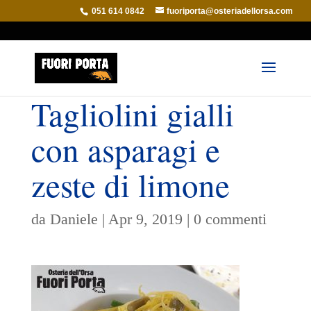
051 614 0842
fuoriporta@osteriadellorsa.com
Tagliolini gialli
con asparagi e
zeste di limone
da
Daniele
|
Apr 9, 2019
|
0 commenti