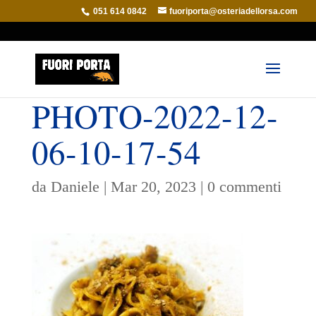
051 614 0842
fuoriporta@osteriadellorsa.com
PHOTO-2022-12-
06-10-17-54
da
Daniele
|
Mar 20, 2023
|
0 commenti