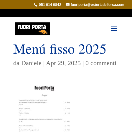
051 614 0842
fuoriporta@osteriadellorsa.com
Menú fisso 2025
da
Daniele
|
Apr 29, 2025
|
0 commenti