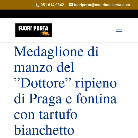
051 614 0842
fuoriporta@osteriadellorsa.com
Medaglione di
manzo del
”Dottore” ripieno
di Praga e fontina
con tartufo
bianchetto