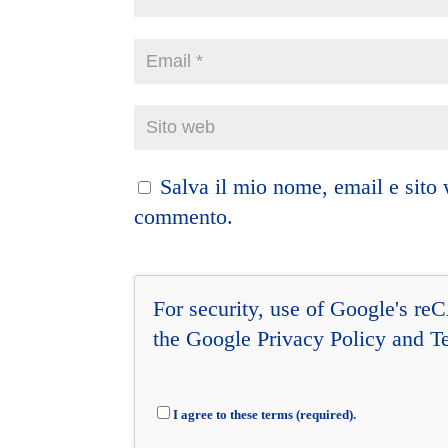
Salva il mio nome, email e sito
commento.
For security, use of Google's re
the Google
Privacy Policy
and
T
I agree to these terms (required).