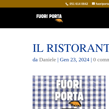
051 614 0842
fuoripor
IL RISTORANT
da
Daniele
|
Gen 23, 2024
|
0 comm