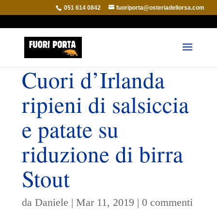
051 614 0842
fuoriporta@osteriadellorsa.com
Cuori d’Irlanda
ripieni di salsiccia
e patate su
riduzione di birra
Stout
da
Daniele
|
Mar 11, 2019
|
0 commenti