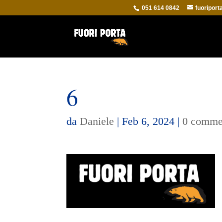
051 614 0842
fuoripor
6
da
Daniele
|
Feb 6, 2024
|
0 comme