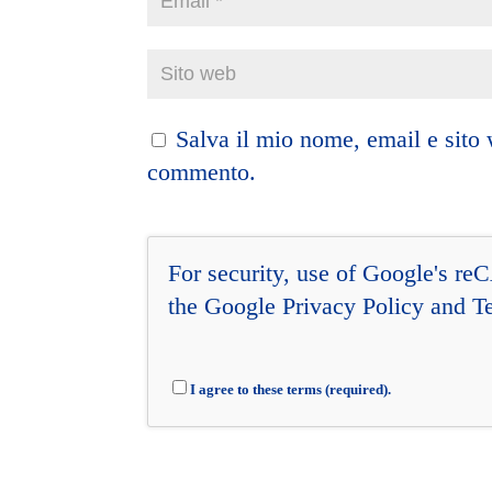
Salva il mio nome, email e sito
commento.
For security, use of Google's re
the Google
Privacy Policy
and
T
I agree to these terms (required).