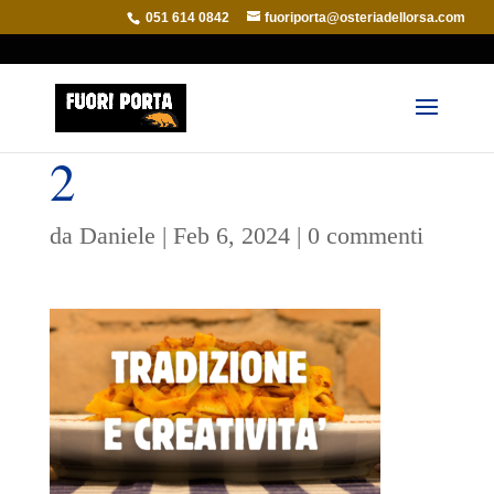
051 614 0842
fuoriporta@osteriadellorsa.com
2
da
Daniele
|
Feb 6, 2024
|
0 commenti