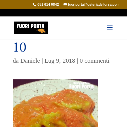
051 614 0842
fuoriporta@osteriadellorsa.com
10
da
Daniele
|
Lug 9, 2018
|
0 commenti